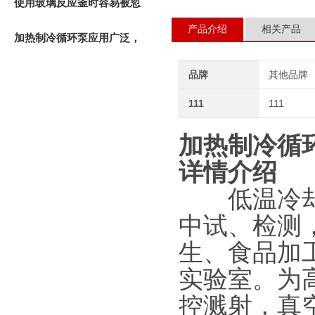
修与排除方式
使用玻璃反应釜时容易被忽
产品介绍
相关产品
略的细节问题有哪些？
加热制冷循环泵应用广泛，
优点也多
品牌
其他品牌
111
111
加热制冷循
详情介绍
低温冷却液
中试、检测
生、食品加
实验室。为
控溅射，真